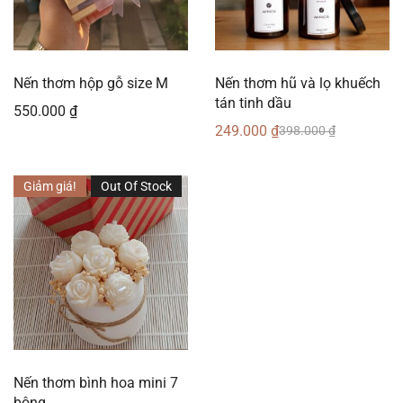
Nến thơm hộp gỗ size M
Nến thơm hũ và lọ khuếch
tán tinh dầu
550.000
₫
249.000
₫
398.000
₫
Giảm giá!
Out Of Stock
Nến thơm bình hoa mini 7
bông