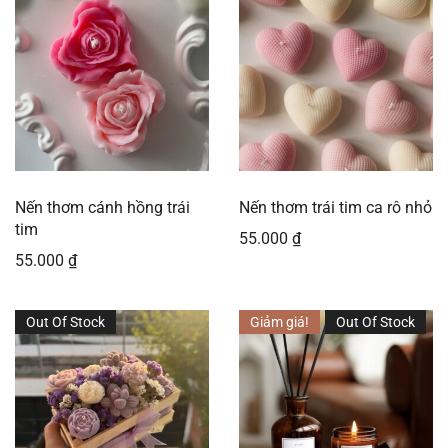
Nến thơm cánh hồng trái
Nến thơm trái tim ca rô nhỏ
tim
55.000
₫
55.000
₫
Out Of Stock
Giảm giá!
Out Of Stock