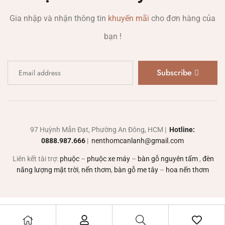
Gia nhập và nhận thông tin
khuyến mãi
cho đơn hàng của
bạn !
Subscribe
97 Huỳnh Mẫn Đạt, Phường An Đông, HCM |
Hotline:
0888.987.666
|
nenthomcanlanh@gmail.com
Liên kết tài trợ:
phuộc
–
phuộc xe máy
–
bàn gỗ nguyên tấm
,
đèn
năng lượng mặt trời
,
nến thơm
,
bàn gỗ me tây
–
hoa nến thơm