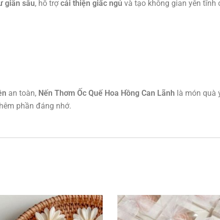
ư giãn sâu
, hỗ trợ
cải thiện giấc ngủ
và tạo không gian yên tĩnh 
ên
an toàn,
Nến Thơm Ốc Quế Hoa Hồng Can Lãnh
là món quà ý
thêm phần đáng nhớ.