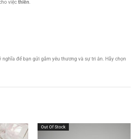
cho việc
thiền
.
 nghĩa để bạn gửi gắm yêu thương và sự tri ân. Hãy chọn
Out Of Stock