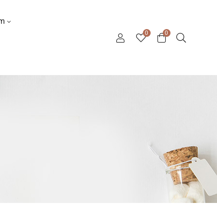
ơm
0
0