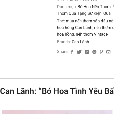
Danh mục:
Bó Hoa Nến Thơm
,
Thơm Quà Tặng Sự Kiện
,
Quà T
Thẻ:
mua nến thơm sáp đậu nàn
hoa hồng Can Lãnh
,
nến thơm q
hoa hồng
,
nến thơm Vintage
Brands:
Can Lãnh
Facebook
Twitter
Linkedin
Google+
Pinte
E
Share:
an Lãnh: “Bó Hoa Tình Yêu Bấ