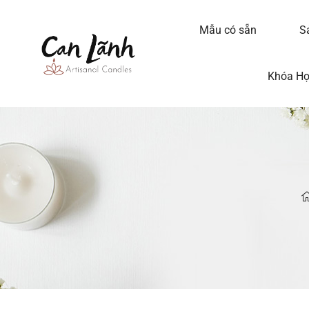
Mẫu có sẵn
S
Khóa H