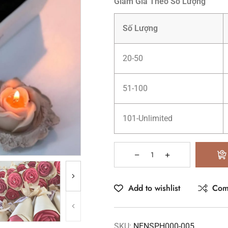
Giảm Giá Theo Số Lượng
Số Lượng
20-50
51-100
101-Unlimited
Add to wishlist
Com
SKU:
NENSPH000-005