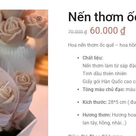
Nến thơm ố
60.000
₫
70.000
₫
Hoa nến thơm ốc quế – hoa hồn
Chất liệu:
Nến thơm làm từ sáp đậu
Tinh dầu thiên nhiên
Giấy gói Hàn Quốc cao c
Tông màu chủ đạo:
màu 
Kích thước:
28*5 cm ( đ
Hương thơm:
Hương hoa n
lan tây, hồng, nhài…)