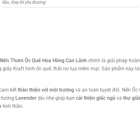
đáo, thay lời yêu thương.
Nến Thơm Ốc Quế Hoa Hồng Can Lãnh
chính là giải pháp hoà
g giấy Kraft hình ốc quế, thắt nơ lụa mềm mại. Sản phẩm này tái
 cam kết
thân thiện với môi trường
và an toàn tuyệt đối. Nến Ố
. Hương
Lavender
dịu nhẹ giúp bạn
cải thiện giấc ngủ
và
thư giã
h
tinh thần.