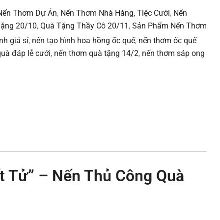
Nến Thơm Dự Án
,
Nến Thơm Nhà Hàng, Tiệc Cưới
,
Nến
ặng 20/10
,
Quà Tặng Thầy Cô 20/11
,
Sản Phẩm Nến Thơm
h giá sỉ
,
nến tạo hình hoa hồng ốc quế
,
nến thơm ốc quế
uà đáp lễ cưới
,
nến thơm quà tặng 14/2
,
nến thơm sáp ong
rest
mail
t Tử” – Nến Thủ Công Quà