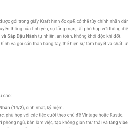
ợc gói trong giấy Kraft hình ốc quế, có thể tùy chỉnh nhãn dán
yền thống của tình yêu, sự lãng mạn, rất phù hợp với thông điệp
 và Sáp Đậu Nành
tự nhiên, an toàn, không khói độc khi đốt.
hình và gói cẩn thận bằng tay, thể hiện sự tâm huyết và chất l
u cho:
 Nhân (14/2)
, sinh nhật, kỷ niệm.
ạc
, phù hợp với các tiệc cưới theo chủ đề Vintage hoặc Rustic.
rí
phòng ngủ, bàn làm việc, tạo không gian thư thái và
tăng vib