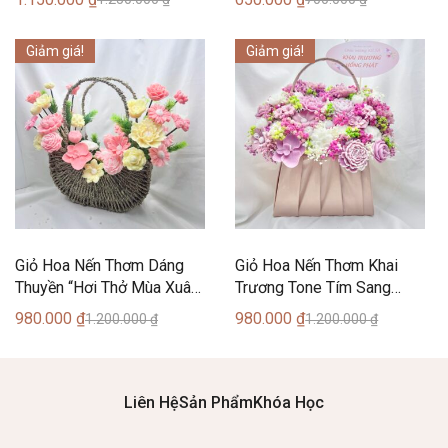
Lãnh
Giảm giá!
Giảm giá!
Giỏ Hoa Nến Thơm Dáng
Giỏ Hoa Nến Thơm Khai
Thuyền “Hơi Thở Mùa Xuân”
Trương Tone Tím Sang
(30 Bông) – Can Lãnh
Trọng (35 Bông) – Can
980.000
₫
980.000
₫
1.200.000
₫
1.200.000
₫
Lãnh
Liên Hệ
Sản Phẩm
Khóa Học