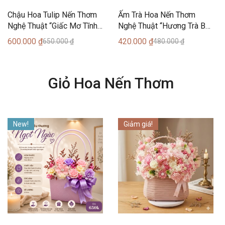
Chậu Hoa Tulip Nến Thơm
Ấm Trà Hoa Nến Thơm
Nghệ Thuật “Giấc Mơ Tĩnh
Nghệ Thuật “Hương Trà Ban
Lặng” (15 Bông) – Can
Mai” (8 Bông) – Can Lãnh
600.000
₫
420.000
₫
650.000
₫
480.000
₫
Lãnh Artisanal Candles
Artisanal Candles
Giỏ Hoa Nến Thơm
New!
Giảm giá!