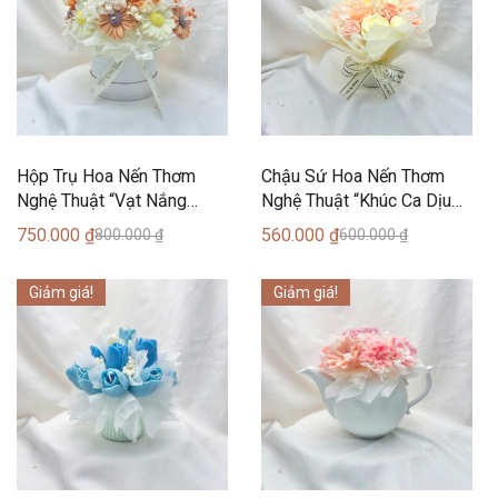
Hộp Trụ Hoa Nến Thơm
Chậu Sứ Hoa Nến Thơm
Nghệ Thuật “Vạt Nắng
Nghệ Thuật “Khúc Ca Dịu
Đồng Nội” (20 Bông) – Can
Dàng” (16 Bông) – Can
750.000
₫
560.000
₫
800.000
₫
600.000
₫
Lãnh Artisanal Candles
Lãnh Artisanal Candles
Giảm giá!
Giảm giá!