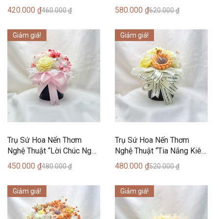
(11 Bông) – Can Lãnh
Bông) – Can Lãnh Artisanal
420.000
₫
580.000
₫
460.000
₫
620.000
₫
Artisanal Candles
Candles
Giảm giá!
Giảm giá!
Trụ Sứ Hoa Nến Thơm
Trụ Sứ Hoa Nến Thơm
Nghệ Thuật “Lời Chúc Ngọt
Nghệ Thuật “Tia Nắng Kiên
Ngào” (11 Bông) – Can
Định” (12 Bông) – Can Lãnh
450.000
₫
480.000
₫
480.000
₫
520.000
₫
Lãnh Artisanal Candles
Artisanal Candles
Giảm giá!
Giảm giá!