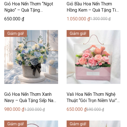
Giỏ Hoa Nến Thơm “Ngọt
Giỏ Bầu Hoa Nến Thơm
Ngào” – Quà Tặng
Hồng Kem – Quà Tặng Tinh
Handmade Cao Cấp
Tế Từ Nến Thơm Can Lãnh
650.000
₫
1.050.000
₫
1.300.000
₫
Giảm giá!
Giảm giá!
Giỏ Hoa Nến Thơm Xanh
Vali Hoa Nến Thơm Nghệ
Navy – Quà Tặng Sếp Nam
Thuật “Gói Trọn Niềm Vui”
Tinh Tế, Sang Trọng Và
(18 Bông) – Can Lãnh
980.000
₫
650.000
₫
1.200.000
₫
690.000
₫
Đẳng Cấp
Artisanal Candles
Giảm giá!
Giảm giá!