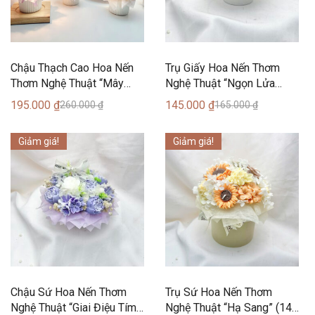
Chậu Thạch Cao Hoa Nến
Trụ Giấy Hoa Nến Thơm
Thơm Nghệ Thuật “Mây
Nghệ Thuật “Ngọn Lửa
Hồng” (5 Bông) – Can Lãnh
Kiêu Sa” (3 Bông) – Can
195.000
₫
145.000
₫
260.000
₫
165.000
₫
Artisanal Candles
Lãnh Artisanal Candles
Giảm giá!
Giảm giá!
Chậu Sứ Hoa Nến Thơm
Trụ Sứ Hoa Nến Thơm
Nghệ Thuật “Giai Điệu Tím”
Nghệ Thuật “Hạ Sang” (14