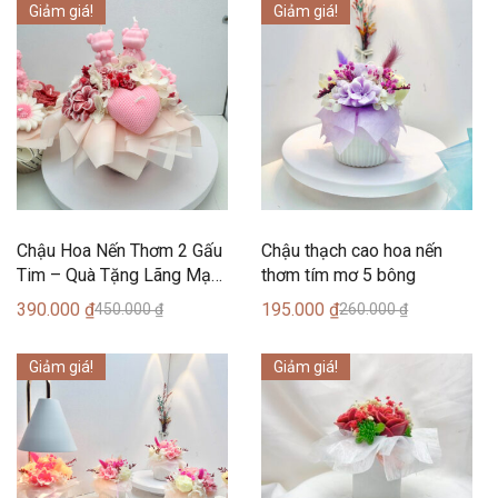
Giảm giá!
Giảm giá!
Chậu Hoa Nến Thơm 2 Gấu
Chậu thạch cao hoa nến
Tim – Quà Tặng Lãng Mạn
thơm tím mơ 5 bông
Tình Yêu
390.000
₫
195.000
₫
450.000
₫
260.000
₫
Giảm giá!
Giảm giá!