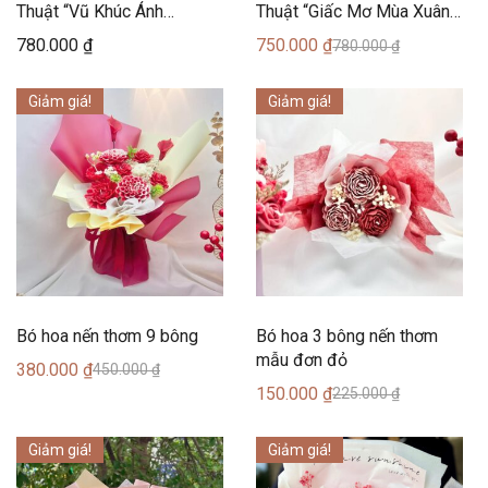
Thuật “Vũ Khúc Ánh
Thuật “Giấc Mơ Mùa Xuân”
Dương” (30 Bông) – Can
(25 Bông) – Can Lãnh
780.000
₫
750.000
₫
780.000
₫
Lãnh
Giảm giá!
Giảm giá!
Bó hoa nến thơm 9 bông
Bó hoa 3 bông nến thơm
mẫu đơn đỏ
380.000
₫
450.000
₫
150.000
₫
225.000
₫
Giảm giá!
Giảm giá!