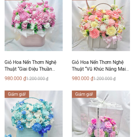
Giỏ Hoa Nến Thơm Nghệ
Giỏ Hoa Nến Thơm Nghệ
Thuật “Giai Điệu Thuần
Thuật “Vũ Khúc Nắng Mai”
Khiết” (35 Bông) – Can
(35 Bông) – Can Lãnh
980.000
₫
980.000
₫
1.200.000
₫
1.200.000
₫
Lãnh Artisanal Candles
Artisanal Candles
Giảm giá!
Giảm giá!