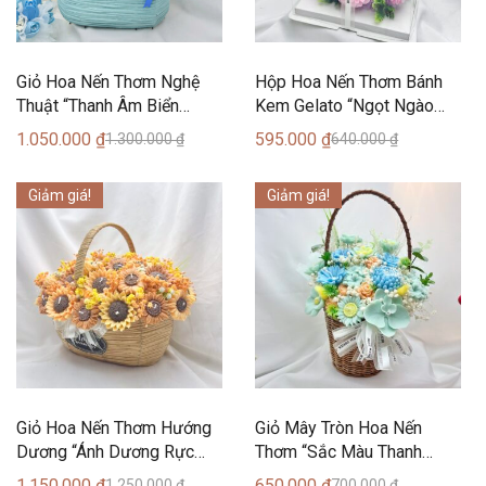
Giỏ Hoa Nến Thơm Nghệ
Hộp Hoa Nến Thơm Bánh
Thuật “Thanh Âm Biển
Kem Gelato “Ngọt Ngào
Sáng” (35 Bông) – Can
Đắm Say” – Can Lãnh
1.050.000
₫
595.000
₫
1.300.000
₫
640.000
₫
Lãnh Artisanal Candles
Giảm giá!
Giảm giá!
Giỏ Hoa Nến Thơm Hướng
Giỏ Mây Tròn Hoa Nến
Dương “Ánh Dương Rực
Thơm “Sắc Màu Thanh
Rỡ” (40 Bông) – Can Lãnh
Khiết” (17 Bông) – Can
1.150.000
₫
650.000
₫
1.250.000
₫
700.000
₫