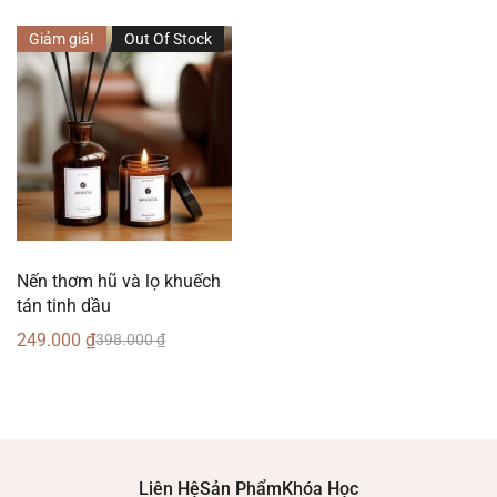
Giảm giá!
Out Of Stock
Nến thơm hũ và lọ khuếch
tán tinh dầu
249.000
₫
398.000
₫
Liên Hệ
Sản Phẩm
Khóa Học