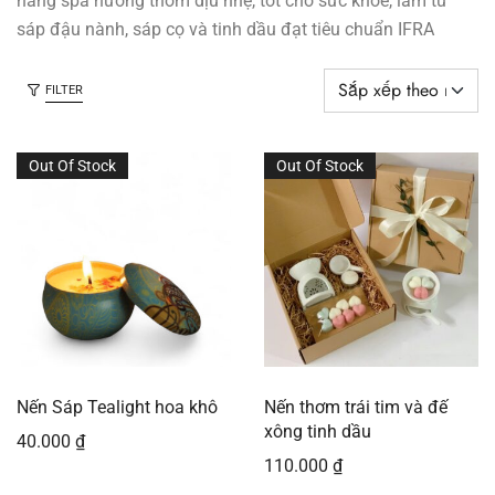
hàng spa hương thơm dịu nhẹ, tốt cho sức khỏe, làm từ
sáp đậu nành, sáp cọ và tinh dầu đạt tiêu chuẩn IFRA
FILTER
Out Of Stock
Out Of Stock
Nến Sáp Tealight hoa khô
Nến thơm trái tim và đế
xông tinh dầu
40.000
₫
110.000
₫