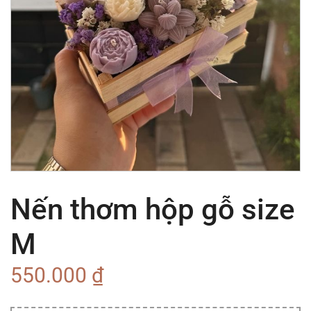
Nến thơm hộp gỗ size
M
550.000
₫