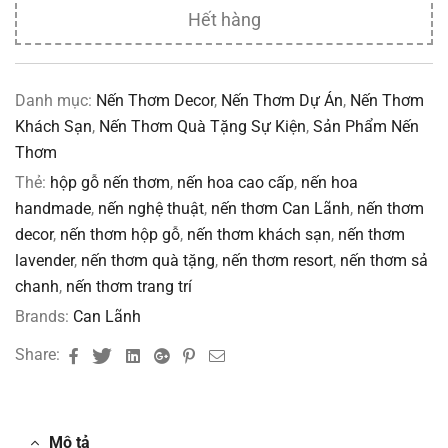
Hết hàng
Danh mục:
Nến Thơm Decor
,
Nến Thơm Dự Án
,
Nến Thơm
Khách Sạn
,
Nến Thơm Quà Tặng Sự Kiện
,
Sản Phẩm Nến
Thơm
Thẻ:
hộp gỗ nến thơm
,
nến hoa cao cấp
,
nến hoa
handmade
,
nến nghệ thuật
,
nến thơm Can Lãnh
,
nến thơm
decor
,
nến thơm hộp gỗ
,
nến thơm khách sạn
,
nến thơm
lavender
,
nến thơm quà tặng
,
nến thơm resort
,
nến thơm sả
chanh
,
nến thơm trang trí
Brands:
Can Lãnh
Facebook
Twitter
Linkedin
Google+
Pinterest
Email
Share:
Mô tả