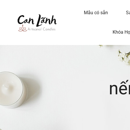
Mẫu có sẵn
S
Khóa H
nế