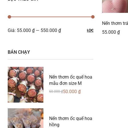
Nến thơm trá
Giá:
55.000 ₫
—
550.000 ₫
LỌC
55.000
₫
BÁN CHẠY
Nến thơm ốc quế hoa
mẫu đơn size M
50.000
₫
60.000
₫
Nến thơm ốc quế hoa
hồng