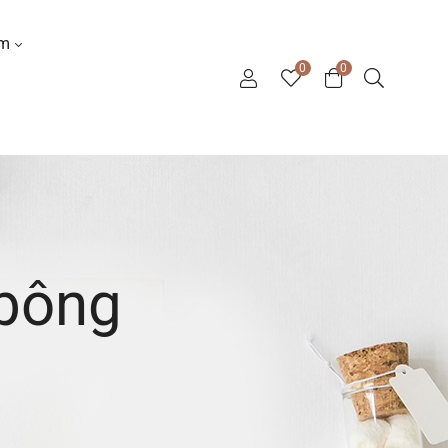
ơm
0
0
 bông