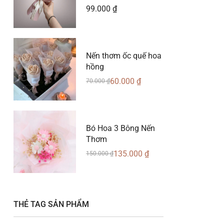
99.000
₫
Nến thơm ốc quế hoa
hồng
60.000
₫
70.000
₫
Bó Hoa 3 Bông Nến
Thơm
135.000
₫
150.000
₫
THẺ TAG SẢN PHẨM