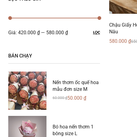
Chậu Giấy H
Nâu
Giá:
420.000 ₫
—
580.000 ₫
LỌC
580.000
₫
65
BÁN CHẠY
Nến thơm ốc quế hoa
mẫu đơn size M
50.000
₫
60.000
₫
Bó hoa nến thơm 1
bông size L