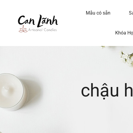
Mẫu có sẵn
S
Khóa H
chậu 