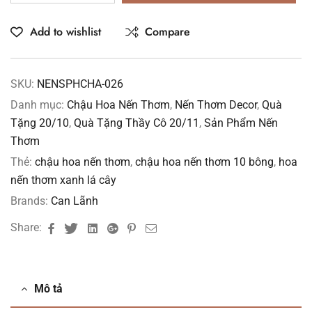
Add to wishlist
Compare
SKU:
NENSPHCHA-026
Danh mục:
Chậu Hoa Nến Thơm
,
Nến Thơm Decor
,
Quà
Tặng 20/10
,
Quà Tặng Thầy Cô 20/11
,
Sản Phẩm Nến
Thơm
Thẻ:
chậu hoa nến thơm
,
chậu hoa nến thơm 10 bông
,
hoa
nến thơm xanh lá cây
Brands:
Can Lãnh
Facebook
Twitter
Linkedin
Google+
Pinterest
Email
Share:
Mô tả