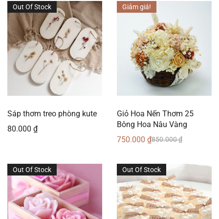
Out Of Stock
Giảm giá!
Sáp thơm treo phòng kute
Giỏ Hoa Nến Thơm 25
Bông Hoa Nâu Vàng
80.000
₫
750.000
₫
850.000
₫
Out Of Stock
Out Of Stock