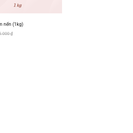
m nến (1kg)
5.000
₫