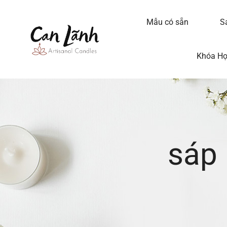
Mẫu có sẵn
S
Khóa H
sáp