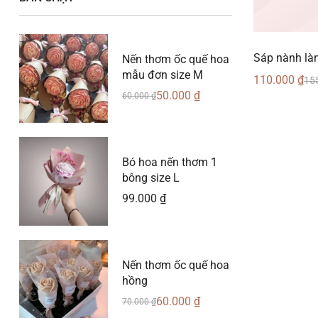
Sáp nành là
Nến thơm ốc quế hoa
mẫu đơn size M
110.000
₫
15
50.000
₫
60.000
₫
Bó hoa nến thơm 1
bông size L
99.000
₫
Nến thơm ốc quế hoa
hồng
60.000
₫
70.000
₫