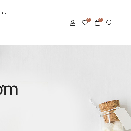
ơm
0
0
hơm