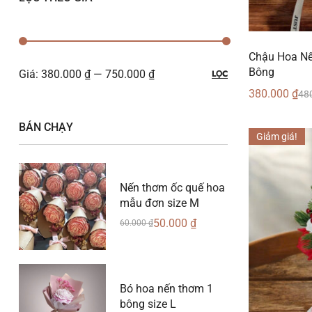
Chậu Hoa Nế
Bông
Giá:
380.000 ₫
—
750.000 ₫
LỌC
380.000
₫
48
BÁN CHẠY
Giảm giá!
Nến thơm ốc quế hoa
mẫu đơn size M
50.000
₫
60.000
₫
Bó hoa nến thơm 1
bông size L