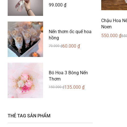
99.000
₫
Chậu Hoa Nế
Noen
Nến thơm ốc quế hoa
550.000
₫
65
hồng
60.000
₫
70.000
₫
Bó Hoa 3 Bông Nến
Thơm
135.000
₫
150.000
₫
THẺ TAG SẢN PHẨM