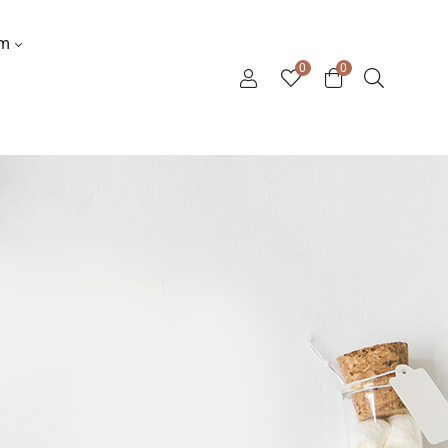
ơm
0
0