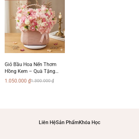
Giỏ Bầu Hoa Nến Thơm
Hồng Kem – Quà Tặng
Tinh Tế Từ Nến Thơm Can
1.050.000
₫
1.300.000
₫
Lãnh
Liên Hệ
Sản Phẩm
Khóa Học