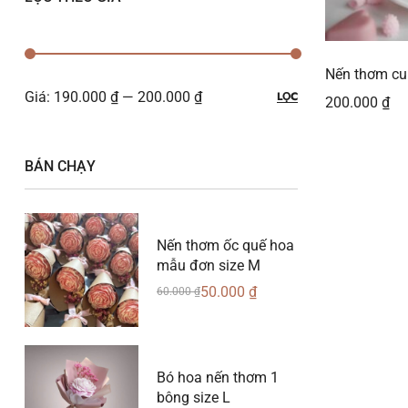
Nến thơm cu
Giá:
190.000 ₫
—
200.000 ₫
LỌC
200.000
₫
BÁN CHẠY
Nến thơm ốc quế hoa
mẫu đơn size M
50.000
₫
60.000
₫
Bó hoa nến thơm 1
bông size L