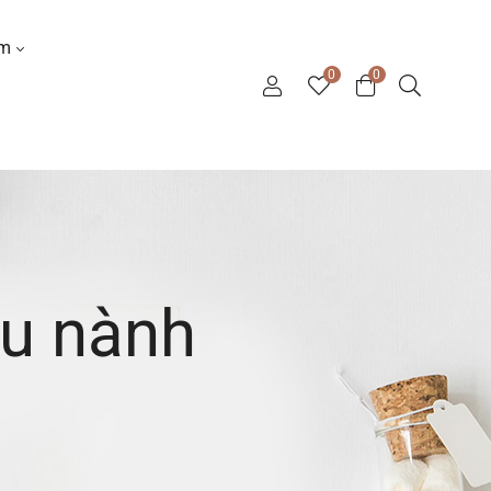
ơm
0
0
ậu nành