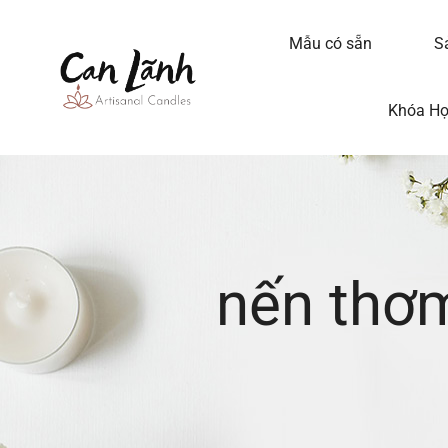
Mẫu có sẵn
S
Khóa H
nến thơ