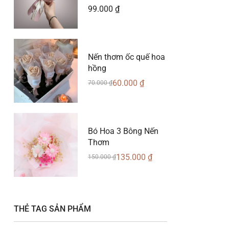
99.000
₫
Nến thơm ốc quế hoa
hồng
60.000
₫
70.000
₫
Bó Hoa 3 Bông Nến
Thơm
135.000
₫
150.000
₫
THẺ TAG SẢN PHẨM