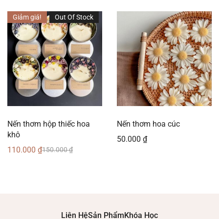
Giảm giá!
Out Of Stock
Nến thơm hộp thiếc hoa
Nến thơm hoa cúc
khô
50.000
₫
110.000
₫
150.000
₫
Liên Hệ
Sản Phẩm
Khóa Học