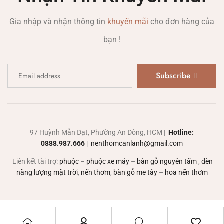
Gia nhập và nhận thông tin
khuyến mãi
cho đơn hàng của
bạn !
Subscribe
97 Huỳnh Mẫn Đạt, Phường An Đông, HCM |
Hotline:
0888.987.666
|
nenthomcanlanh@gmail.com
Liên kết tài trợ:
phuộc
–
phuộc xe máy
–
bàn gỗ nguyên tấm
,
đèn
năng lượng mặt trời
,
nến thơm
,
bàn gỗ me tây
–
hoa nến thơm