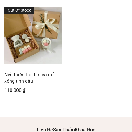
Out Of Stock
Nến thơm trái tim và đế
xông tinh dầu
110.000
₫
Liên Hệ
Sản Phẩm
Khóa Học