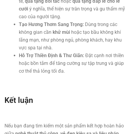
tế,
quà tặng đối tác
hoặc
quà tặng đáp lễ cho lễ
cưới
ý nghĩa, thể hiện sự trân trọng và gu thẩm mỹ
cao của người tặng.
Tạo Hương Thơm Sang Trọng:
Dùng trong các
không gian cần
khử mùi
hoặc tạo bầu không khí
lãng mạn, như phòng ngủ, phòng khách, hay khu
vực spa tại nhà.
Hỗ Trợ Thiền Định & Thư Giãn:
Đặt cạnh nơi thiền
hoặc bồn tắm để tăng cường sự tập trung và giúp
cơ thể thả lỏng tối đa.
Kết luận
Nếu bạn đang tìm kiếm một sản phẩm kết hợp hoàn hảo
giữa
nghệ thuật thủ công, vẻ đẹp kiêu sa và liệu pháp