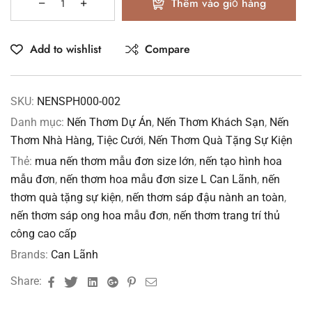
Thêm vào giỏ hàng
Add to wishlist
Compare
SKU:
NENSPH000-002
Danh mục:
Nến Thơm Dự Án
,
Nến Thơm Khách Sạn
,
Nến
Thơm Nhà Hàng, Tiệc Cưới
,
Nến Thơm Quà Tặng Sự Kiện
Thẻ:
mua nến thơm mẫu đơn size lớn
,
nến tạo hình hoa
mẫu đơn
,
nến thơm hoa mẫu đơn size L Can Lãnh
,
nến
thơm quà tặng sự kiện
,
nến thơm sáp đậu nành an toàn
,
nến thơm sáp ong hoa mẫu đơn
,
nến thơm trang trí thủ
công cao cấp
Brands:
Can Lãnh
Facebook
Twitter
Linkedin
Google+
Pinterest
Email
Share: