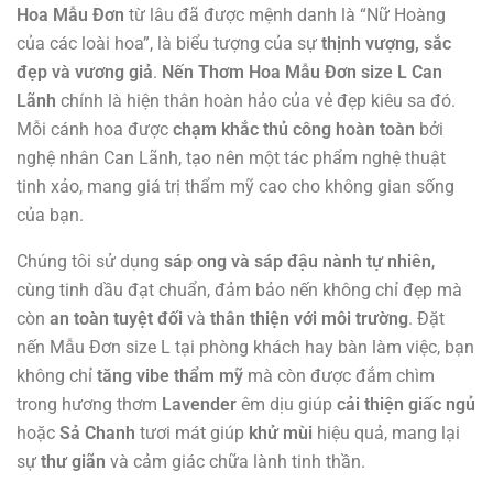
Hoa Mẫu Đơn
từ lâu đã được mệnh danh là “Nữ Hoàng
của các loài hoa”, là biểu tượng của sự
thịnh vượng, sắc
đẹp và vương giả
.
Nến Thơm Hoa Mẫu Đơn size L Can
Lãnh
chính là hiện thân hoàn hảo của vẻ đẹp kiêu sa đó.
Mỗi cánh hoa được
chạm khắc thủ công hoàn toàn
bởi
nghệ nhân Can Lãnh, tạo nên một tác phẩm nghệ thuật
tinh xảo, mang giá trị thẩm mỹ cao cho không gian sống
của bạn.
Chúng tôi sử dụng
sáp ong và sáp đậu nành tự nhiên
,
cùng tinh dầu đạt chuẩn, đảm bảo nến không chỉ đẹp mà
còn
an toàn tuyệt đối
và
thân thiện với môi trường
. Đặt
nến Mẫu Đơn size L tại phòng khách hay bàn làm việc, bạn
không chỉ
tăng vibe thẩm mỹ
mà còn được đắm chìm
trong hương thơm
Lavender
êm dịu giúp
cải thiện giấc ngủ
hoặc
Sả Chanh
tươi mát giúp
khử mùi
hiệu quả, mang lại
sự
thư giãn
và cảm giác chữa lành tinh thần.