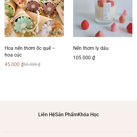
Hoa nến thơm ốc quế –
Nến thơm ly dâu
hoa cúc
105.000
₫
45.000
₫
50.000
₫
Liên Hệ
Sản Phẩm
Khóa Học