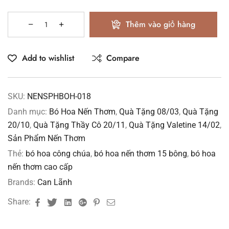
Thêm vào giỏ hàng
Add to wishlist
Compare
SKU:
NENSPHBOH-018
Danh mục:
Bó Hoa Nến Thơm
,
Quà Tặng 08/03
,
Quà Tặng
20/10
,
Quà Tặng Thầy Cô 20/11
,
Quà Tặng Valetine 14/02
,
Sản Phẩm Nến Thơm
Thẻ:
bó hoa công chúa
,
bó hoa nến thơm 15 bông
,
bó hoa
nến thơm cao cấp
Brands:
Can Lãnh
Facebook
Twitter
Linkedin
Google+
Pinterest
Email
Share: