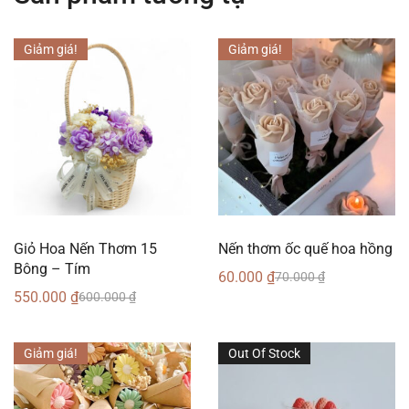
Giảm giá!
Giảm giá!
Giỏ Hoa Nến Thơm 15
Nến thơm ốc quế hoa hồng
Bông – Tím
60.000
₫
70.000
₫
550.000
₫
600.000
₫
Giảm giá!
Out Of Stock