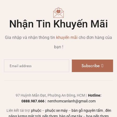
Nhận Tin Khuyến Mãi
Gia nhập và nhận thông tin
khuyến mãi
cho đơn hàng của
bạn !
Subscribe
97 Huỳnh Mẫn Đạt, Phường An Đông, HCM |
Hotline:
0888.987.666
|
nenthomcanlanh@gmail.com
Liên kết tài trợ:
phuộc
–
phuộc xe máy
–
bàn gỗ nguyên tấm
,
đèn
năng lượng mặt trời
,
nến thơm
,
bàn gỗ me tây
–
hoa nến thơm