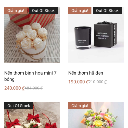
Giảm giá!
Out Of Stock
Giảm giá!
Out Of Stock
Nến thơm bình hoa mini 7
Nến thơm hũ đen
bông
190.000
₫
210.000
₫
240.000
₫
484.000
₫
Out Of Stock
Giảm giá!