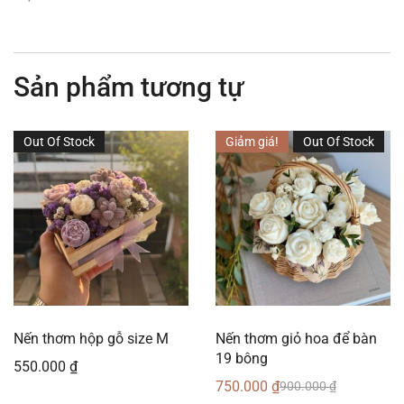
Sản phẩm tương tự
Out Of Stock
Giảm giá!
Out Of Stock
Nến thơm hộp gỗ size M
Nến thơm giỏ hoa để bàn
19 bông
550.000
₫
750.000
₫
900.000
₫