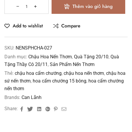
Thêm vào giỏ hàng
Add to wishlist
Compare
SKU:
NENSPHCHA-027
Danh mục:
Chậu Hoa Nến Thơm
,
Quà Tặng 20/10
,
Quà
Tặng Thầy Cô 20/11
,
Sản Phẩm Nến Thơm
Thẻ:
chậu hoa cẩm chướng
,
chậu hoa nến thơm
,
chậu hoa
sứ nến thơm
,
hoa cẩm chướng 15 bông
,
hoa cẩm chướng
nến thơm
Brands:
Can Lãnh
Facebook
Twitter
Linkedin
Google+
Pinterest
Email
Share: