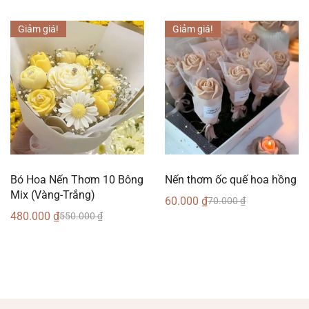
Giảm giá!
Giảm giá!
Bó Hoa Nến Thơm 10 Bông
Nến thơm ốc quế hoa hồng
Mix (Vàng-Trắng)
60.000
₫
70.000
₫
480.000
₫
550.000
₫